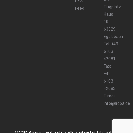
Flugplatz,
Haus
10
63329
Egelsbach
Tel: +49
6103
42081
Fax:
+49
6103
42083
E-mail:
info@aopa.de
©AOPA-Germany, Verband der Allgemeinen Luftfahrt e.V.