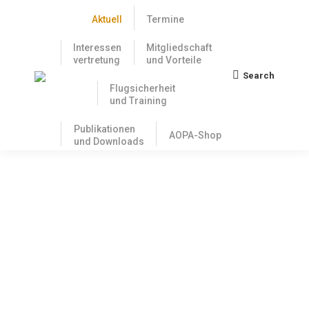
Aktuell
Termine
Interessen
Mitgliedschaft
vertretung
und Vorteile
Search
Search:
Flugsicherheit
und Training
Publikationen
AOPA-Shop
und Downloads
Verzeichnis der Flugplätze mit Mogas
oder Autokraftstoff in Deutschland
2025
22. Mai 2025
Die neue MOGAS–Karte ist online. Herzlichen Dank