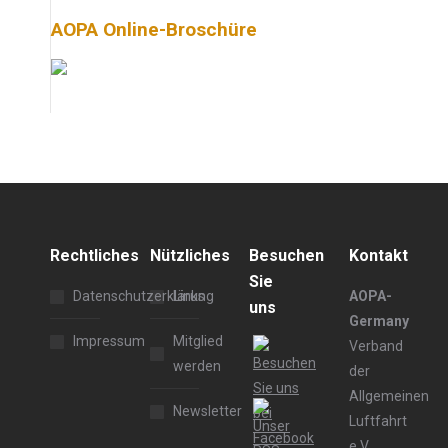
AOPA Online-Broschüre
Rechtliches
Nützliches
Besuchen
Kontakt
Sie
Datenschutzerklärung
Links
AOPA-
uns
Germany
Impressum
Mitglied
Verband
werden
der
Allgemeinen
Newsletter
Luftfahrt
e.V.