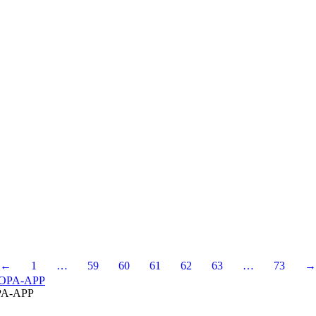
←
1
…
59
60
61
62
63
…
73
→
A-APP