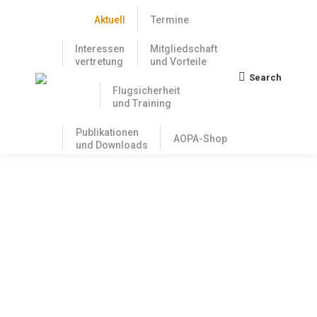
Aktuell
Termine
Interessen
Mitgliedschaft
vertretung
und Vorteile
Search
Search:
Flugsicherheit
und Training
Publikationen
AOPA-Shop
und Downloads
DTO – der neue leichte
Flugschulstandard ist da
31. August 2018
Schon im April 2018 sollte es soweit, sein, jetzt sind
die gesetzlichen Vorgaben für den einfacheren