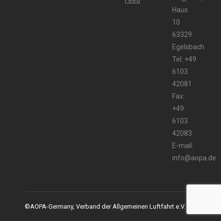
Haus
10
63329
Egelsbach
Tel: +49
6103
42081
Fax:
+49
6103
42083
E-mail:
info@aopa.de
©AOPA-Germany, Verband der Allgemeinen Luftfahrt e.V.