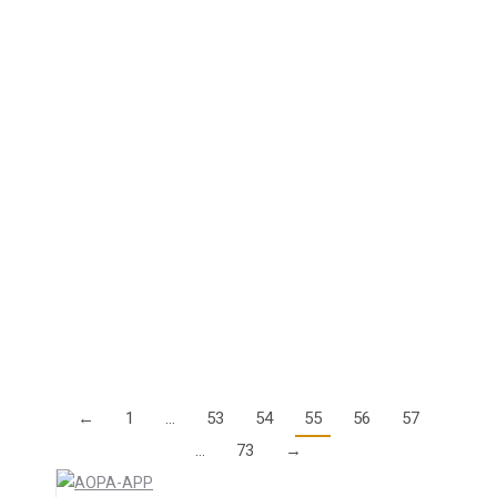
General Aviation Roadmap 2.0,
Veranstaltung der EASA in Wien im
November
13. August 2018
Erinnern Sie sich noch an die EASA-Veranstaltung
2014 in Rom, als die GA-Roadmap angekündigt
wurde? Genau, damals war unter den dreihundert
anwesenden Behördenvertretern kein einziger
Deutscher. Die Veranstaltung war definitiv…
Details
←
1
…
53
54
55
56
57
…
73
→