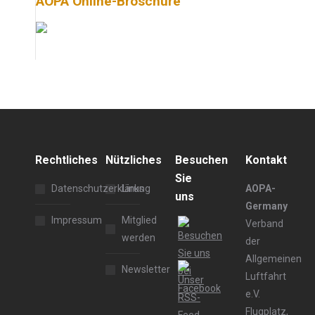
AOPA Online-Broschüre
Rechtliches
Nützliches
Besuchen
Kontakt
Sie
Datenschutzerklärung
Links
AOPA-
uns
Germany
Impressum
Mitglied
Verband
werden
der
Allgemeinen
Newsletter
Luftfahrt
e.V.
Flugplatz,