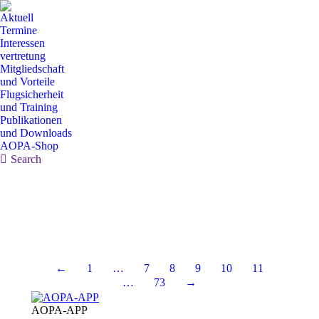
Aktuell
Termine
Interessen
vertretung
Mitgliedschaft
und Vorteile
Flugsicherheit
und Training
Publikationen
und Downloads
AOPA-Shop
Search:
Search
←
1
…
7
8
9
10
11
…
73
→
AOPA-APP