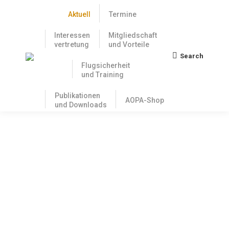
Aktuell
Termine
Interessen
Mitgliedschaft
vertretung
und Vorteile
Search
Search:
Flugsicherheit
und Training
Publikationen
AOPA-Shop
und Downloads
Nix mehr zum Anziehen? AOPA-Shop
ist online
7. Juli 2020
Seit heute steht ein AOPA Shop mit T-Shirts, Jacken,
Poloshirts, Caps, Tassen, und vielem mehr online zur