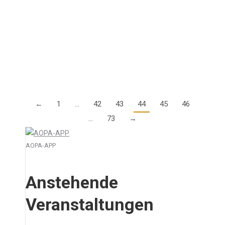
IFR-Anflügen, besonders bei Trainings-Anflügen, kurz
vor dem Final Approach von der Flugsicherung noch
eine Standard Instrument Departure (SID)
zugewiesen wird, die anstelle…
Details
←
1
…
42
43
44
45
46
…
73
→
AOPA-APP
Anstehende
Veranstaltungen