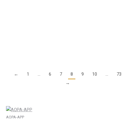
27. August 2025
Luftraumverletzungen kommen beinahe täglich vor. Das muss
nicht sein. Im nachfolgenden Video, das wir in Kooperation
mit AviaMotion Media produziert haben, geben wir Ihnen
einige Hinweise, wie man sich im…
Details
←
1
…
6
7
8
9
10
…
73
→
AOPA-APP