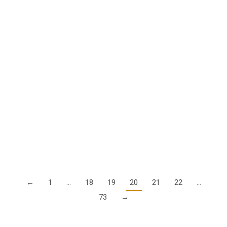
Aktion bis 20. April: Jetzt AOPA Mitglied
werden und ein Landegutscheinheft
geschenkt bekommen!
1. Januar 2024
Wir schenken jedem neuen AOPA Mitglied ein aktuelles
Landegutscheinheft. Insgesamt können Sie mit dem
AirShampoo Lande-Gutscheinheft 240 mal landen, ohne die
sonst fälligen Landegebühren zahlen zu müssen. Das Heft
stellen…
Details
←
1
…
18
19
20
21
22
…
73
→