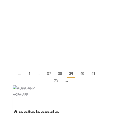
Switzerland als Webinar
4. Februar 2021
Die weltweite Covid-Pandemie hat uns alle fest im
Griff – auch das Programm der AOPA Switzerland.
Das alljährlich stattfindendes Flight Safety Seminar
kann dieses Jahr deshalb nicht im üblichen Rahmen…
Details
←
1
…
37
38
39
40
41
…
73
→
AOPA-APP