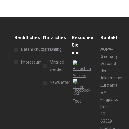
Rechtliches
Nützliches
Besuchen
Kontakt
Sie
Datenschutzerklärung
Links
AOPA-
uns
Germany
Impressum
Mitglied
Verband
werden
der
Allgemeinen
Newsletter
Luftfahrt
e.V.
Flugplatz,
Haus
10
63329
Egelsbach