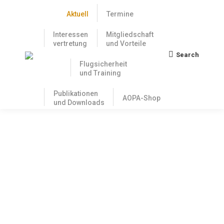
Aktuell
Termine
Interessen
Mitgliedschaft
vertretung
und Vorteile
Search
Search:
Flugsicherheit
und Training
Publikationen
AOPA-Shop
und Downloads
Neue ICAO-Karte Deutschland mit
Darstellung der IFR-Endanflüge
12. März 2021
Zum 25. März 2021 tritt die neue ICAO Karte
Deutschland in Kraft. Sie zeigt diesmal zusätzlich die