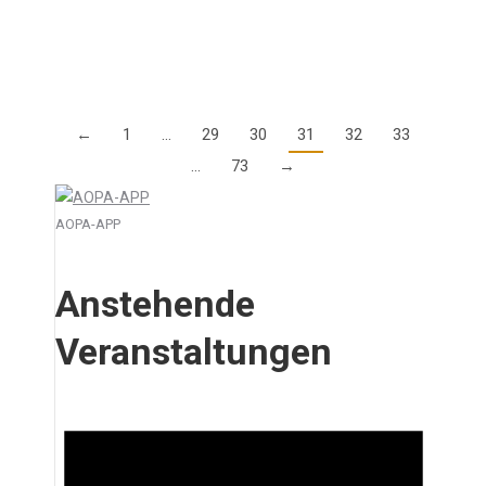
ist, dass die Europäische Kommission am 8.…
Details
←
1
…
29
30
31
32
33
…
73
→
AOPA-APP
Anstehende
Veranstaltungen