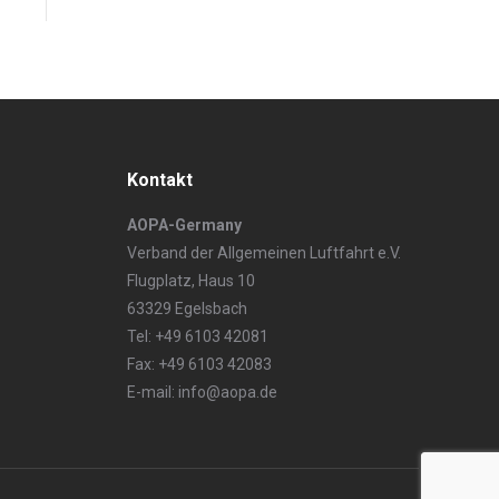
Kontakt
AOPA-Germany
Verband der Allgemeinen Luftfahrt e.V.
Flugplatz, Haus 10
63329 Egelsbach
Tel: +49 6103 42081
Fax: +49 6103 42083
E-mail: info@aopa.de