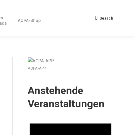
en
Search
Search:
AOPA-Shop
ads
AOPA-APP
Anstehende
Veranstaltungen