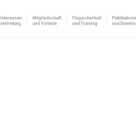
Interessen
Mitgliedschaft
Flugsicherheit
Publikation
vertretung
und Vorteile
und Training
und Downlo
teo
opMeteo. Piloten können ab sofort die speziell auf die Fliegerei
 Folgende Vorteile gibt es für AOPA…
icht wie geplant am 21. April 2021 auf dem Messegelände in