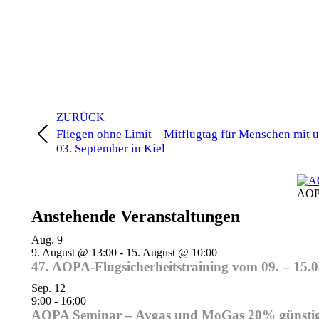
Kommentarnavigation
ZURÜCK
Fliegen ohne Limit – Mitflugtag für Menschen mit
Vorheriger
03. September in Kiel
Beitrag:
AOP
Anstehende Veranstaltungen
Aug.
9
9. August @ 13:00
-
15. August @ 10:00
47. AOPA-Flugsicherheitstraining vom 09. – 15.
Sep.
12
9:00
-
16:00
AOPA Seminar – Avgas und MoGas 20% günstiger