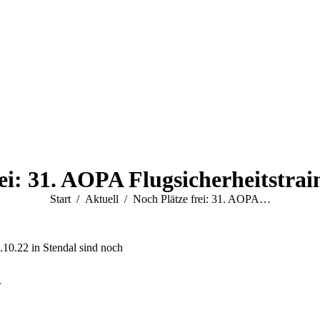
ei: 31. AOPA Flugsicherheitstrai
Sie befinden sich hier:
Start
Aktuell
Noch Plätze frei: 31. AOPA…
10.22 in Stendal sind noch
.