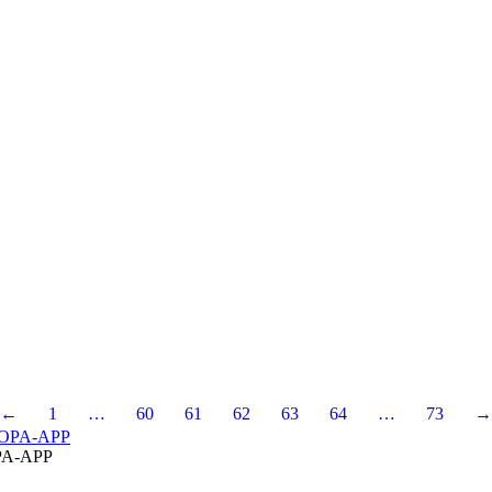
←
1
…
60
61
62
63
64
…
73
→
A-APP