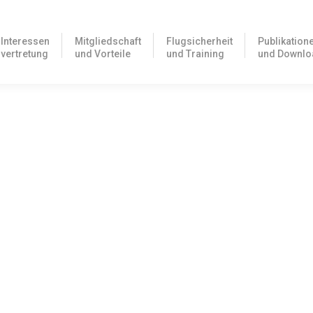
Interessen
Mitgliedschaft
Flugsicherheit
Publikation
vertretung
und Vorteile
und Training
und Downlo
während der AERO Messe vom 08. – 11. April
 08. bis 11. April zu folgenden Zeiten erreichbar: Dienstag bis
s über…
rmany: kostenloser Zugang zu avi-law
en und Verordnungen mit Volltextsuche Ab sofort bieten wir