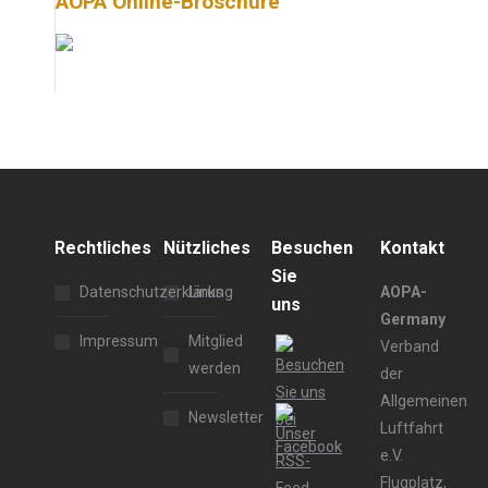
AOPA Online-Broschüre
Rechtliches
Nützliches
Besuchen
Kontakt
Sie
Datenschutzerklärung
Links
AOPA-
uns
Germany
Impressum
Mitglied
Verband
werden
der
Allgemeinen
Newsletter
Luftfahrt
e.V.
Flugplatz,