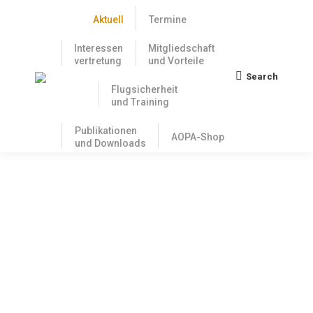
Aktuell
Termine
Interessen
Mitgliedschaft
vertretung
und Vorteile
Search
Search:
Flugsicherheit
und Training
Publikationen
AOPA-Shop
und Downloads
DTO – der neue leichte
Flugschulstandard ist da
31. August 2018
Schon im April 2018 sollte es soweit, sein, jetzt sind
die gesetzlichen Vorgaben für den einfacheren