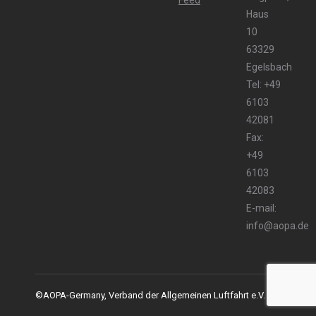
Haus
10
63329
Egelsbach
Tel: +49
6103
42081
Fax:
+49
6103
42083
E-mail:
info@aopa.de
©AOPA-Germany, Verband der Allgemeinen Luftfahrt e.V.