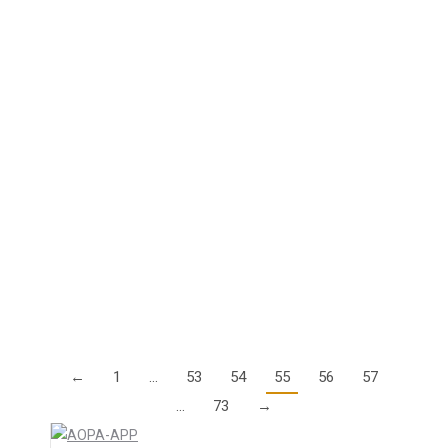
General Aviation Roadmap 2.0,
Veranstaltung der EASA in Wien im
November
13. August 2018
Erinnern Sie sich noch an die EASA-Veranstaltung
2014 in Rom, als die GA-Roadmap angekündigt
wurde? Genau, damals war unter den dreihundert
anwesenden Behördenvertretern kein einziger
Deutscher. Die Veranstaltung war definitiv…
Details
←
1
…
53
54
55
56
57
…
73
→