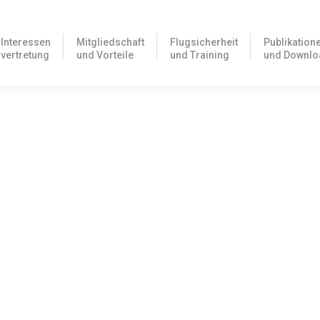
Interessen
Mitgliedschaft
Flugsicherheit
Publikation
vertretung
und Vorteile
und Training
und Downlo
tzungen – Informationskampagne der DFS
 Lufträume Klasse C und D, sind weiterhin ein ernstzunehmendes Prob
tung jetzt online verfügbar
tellen insbesondere kleine Flugschulen, CAT Flugbetriebe, NCC Flug