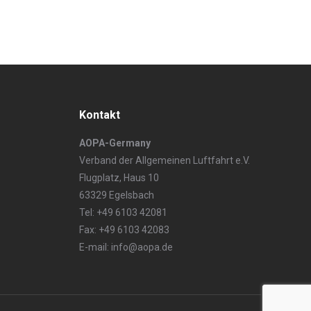
Kontakt
AOPA-Germany
Verband der Allgemeinen Luftfahrt e.V.
Flugplatz, Haus 10
63329 Egelsbach
Tel: +49 6103 42081
Fax: +49 6103 42083
E-mail: info@aopa.de