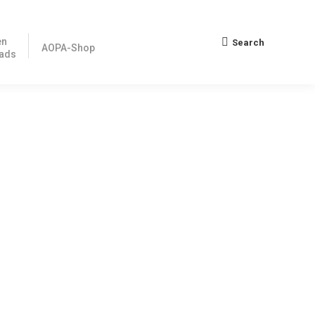
en
Search
Search:
AOPA-Shop
ads
lem, nicht nur im deutschen Luftraum. Deshalb hatte sich
betriebe und Wartungsbetriebe vor große