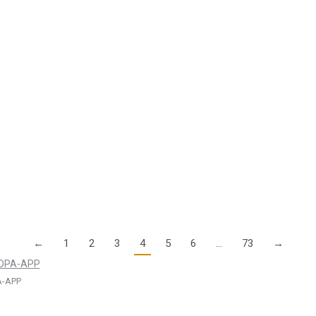
 9. Februar ein Runder Tisch zur Flugmedizin im Bundesministerium 
chlossen
stelle geschlossen. Ab dem 17. Februar ist die AOPA-Crew wieder z
←
1
2
3
4
5
6
…
73
→
-APP