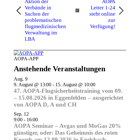
Aktion der
AOPA
Verbände in
Letter 1-24
Vorheriger
Nächster
Sachen der
steht online
Beitrag:
Beitrag:
problematischen
zur
flugmedizinischen
Verfügung!
Verwaltung im
LBA
AOPA-APP
Anstehende Veranstaltungen
Aug.
9
9. August @ 13:00
-
15. August @ 10:00
47. AOPA-Flugsicherheitstraining vom 09.
– 15.08.2026 in Eggenfelden – ausgerichtet
von AOPA D, A und CH
Sep.
12
9:00
-
16:00
AOPA Seminar – Avgas und MoGas 20%
günstiger, oder: Das Geheimnis des roten
Knopfs am 12.09.2026 in Egelsbach