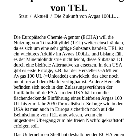
von TEL
Sie befinden sich hier:
Start
Aktuell
Die Zukunft von Avgas 100LL…
Die Europäische Chemie-Agentur (ECHA) will die
Nutzung von Tetra-Ethylblei (TEL) weiter einschränken,
da es sich um eine sehr giftige Substanz handelt. TEL ist
ein wichtiges Additiv im Avgas 100LL, und bislang fällt
es der Mineralölindustrie nicht leicht, diese Substanz 1:1
durch eine bleifreie Alternative zu ersetzen. In den USA
gibt es erste Erfolge, z.B. hat der Hersteller GAMI ein
Avgas 100 UL (=Unleaded) entwickelt, das aber noch
nicht frei auf dem Markt verfügbar ist. Andere Hersteller
befinden sich noch in den Zulassungsverfahren der
Luftfahrtbehörde FAA. In den USA hält man die
flächendeckende Einführung eines bleifreien Avgas 100
UL bis zum Jahr 2030 für realistisch. Solange wie in den
USA ist man auch in Europa sicherlich noch auf die
Beimischung von TEL angewiesen, wenn ein
ungestörter Übergang zum bleifreien Nachfolgekraftstoff
erfolgen soll.
Das Unternehmen Shell hat deshalb bei der ECHA einen