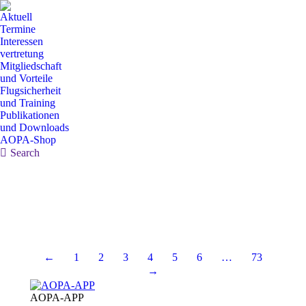
Aktuell
Termine
Interessen
vertretung
Mitgliedschaft
und Vorteile
Flugsicherheit
und Training
Publikationen
und Downloads
AOPA-Shop
Search:
Search
←
1
2
3
4
5
6
…
73
→
AOPA-APP