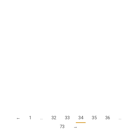
sofort zum Download zur Verfügung. >> zum
Inhaltsverzeichnis und Download << >> zum…
Details
Fotokalender der Stiftung Mayday für 2022
10. Dezember 2021
Die Stiftung Mayday wurde 1994 ins Leben gerufen, als der
russische Testpilot Alexander Wjatkin auf der ILA in Berlin
tödlich verunglückte. Man sammelte Geld für seine Familie, die
AOPA war…
Details
←
1
…
32
33
34
35
36
…
73
→