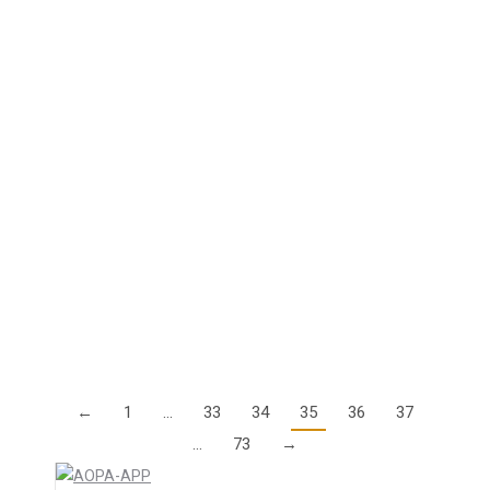
Details
Neues Angebot: AOPA
Sprachprüfungen Level 6 Englisch
1. Oktober 2021
Ab 1. Oktober bieten wir Termine für
Sprachprüfungen Englisch Level 6 online an. Die
technischen Voraussetzungen zur Teilnahme sind
eine gute Internetverbindung und eine Webcam.
Gerne können Sie einen Terminwunsch…
Details
←
1
…
33
34
35
36
37
…
73
→