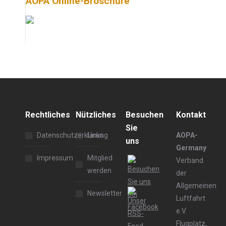
AOPA Online-Broschüre
Rechtliches
Nützliches
Besuchen
Kontakt
Sie
Datenschutzerklärung
Links
AOPA-
uns
Germany
Impressum
Mitglied
Verband
werden
der
Allgemeinen
Newsletter
Luftfahrt
e.V.
Flugplatz,