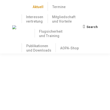
Aktuell
Termine
Interessen
Mitgliedschaft
vertretung
und Vorteile
Search
Search:
Flugsicherheit
und Training
Publikationen
AOPA-Shop
und Downloads
Die DFS hat das
Flugbeschränkungsgebiet ED-R 136
Grafenwöhr digital verschwinden
lassen: Das Verwarngeld des BAF
erhalten aber die Piloten