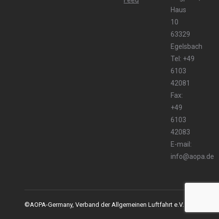
Haus
10
63329
Egelsbach
Tel: +49
6103
42081
Fax:
+49
6103
42083
E-mail:
info@aopa.de
©AOPA-Germany, Verband der Allgemeinen Luftfahrt e.V.