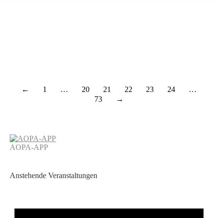
←
1
…
20
21
22
23
24
…
73
→
AOPA-APP
Anstehende Veranstaltungen