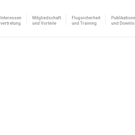
Interessen
Mitgliedschaft
Flugsicherheit
Publikation
vertretung
und Vorteile
und Training
und Downlo
Flugleiter
 Rettungsdienst an Flugplätzen Nach 10 Jahren Überzeugungsarbeit v
A…
nline!
 sowie der AOPA Safety Letter “RESOURCE MANAGEMENT” stehen ab