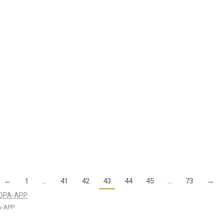
h über eine massive Anzahl von unkoordinierten Durchflügen durch da
 – Awareness Kampagne der DFS
lle TMZs eingeführte dringende Empfehlung zur Hörbereitschaft auf
“Listening Squawk“)-,…
←
1
…
41
42
43
44
45
…
73
→
-APP