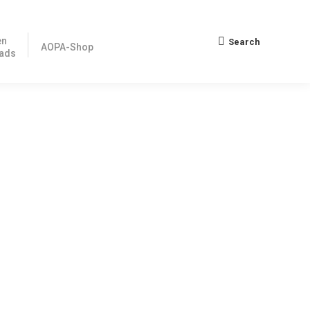
en
Search
Search:
AOPA-Shop
ads
or allem unseres Montrealer Kollegen Frank Hofmann in
 sofort zum Download zur Verfügung. >> zum