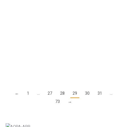
Einladung zur AOPA-Hauptversammlung am
15. Oktober 2022 in Egelsbach
22. September 2022
Sehr geehrte Mitglieder, der Vorstand lädt Sie hiermit herzlich
zur diesjährigen Jahreshauptversammlung der AOPA-
Germany, Verband der Allgemeinen Luftfahrt e. V., ein.
Kommen Sie zu uns nach Egelsbach, diskutieren Sie mit,…
Details
←
1
…
27
28
29
30
31
…
73
→