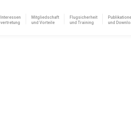
Interessen
Mitgliedschaft
Flugsicherheit
Publikation
vertretung
und Vorteile
und Training
und Downlo
ungen
d der Schweiz (BAZL) über eine Häufung von Störungen an Flugzeug
ng!
ereit. Hier geht es zur Themenübersicht und zum Download.