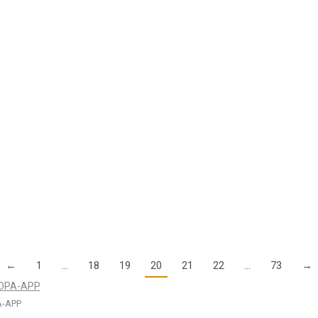
uftraum Frankfurt (ALF) alle Luftsportlerinnen und Luftsportler im
d werden und ein Landegutscheinheft geschenkt bek
andegutscheinheft. Insgesamt können Sie mit dem AirShampoo Lande
←
1
…
18
19
20
21
22
…
73
→
-APP