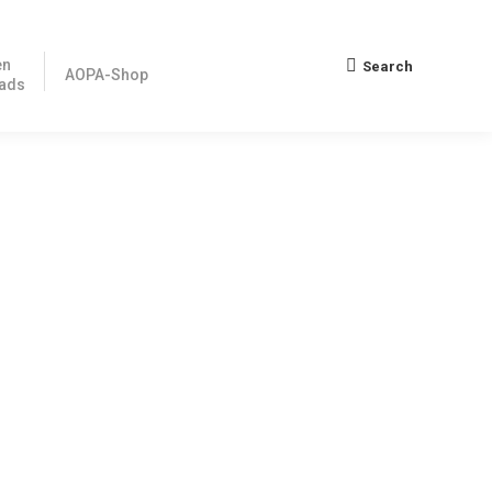
en
Search
Search:
AOPA-Shop
ads
en mit Rotax-Motoren berichteten und zur Abgabe von