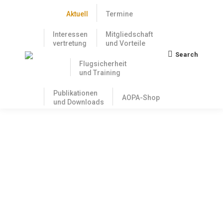
Aktuell
Termine
Interessen
Mitgliedschaft
vertretung
und Vorteile
Search
Search:
Flugsicherheit
und Training
Publikationen
AOPA-Shop
und Downloads
Petition für den Fortbestand des
Verkehrslandeplatzes Salzgitter-Drütte
28. Januar 2025
Als gemeinnütziger Verein betreibt der Motorflug-
Club Salzgitter e.V. seit 70 Jahren den