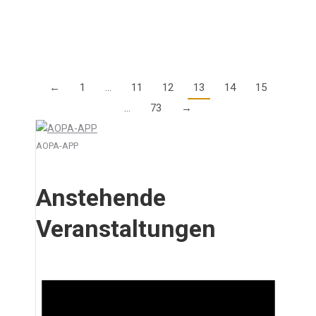
06. Januar 2025 sind wir zu den…
Details
←
1
…
11
12
13
14
15
…
73
→
AOPA-APP
Anstehende
Veranstaltungen