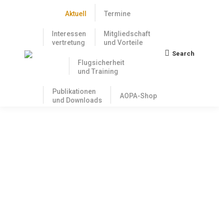
Aktuell
Termine
Interessen
Mitgliedschaft
vertretung
und Vorteile
Search
Search:
Flugsicherheit
und Training
Publikationen
AOPA-Shop
und Downloads
AOPA Mitglieder erhalten 15% Rabatt
bei Jeppesen
29. August 2019
Loggen Sie hier ein um den
Mitgliederbereich zu betreten.