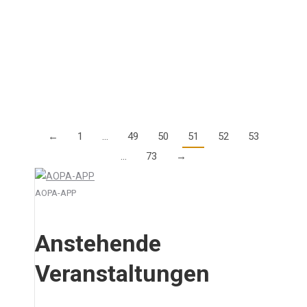
Garmin Pilot App durch. Die Teilnahme ist kostenlos.
Termin: Donnerstag, 12. September um 17:00 (bis
17:30) Vorgestellt werden alle Neuigkeiten der…
Details
←
1
…
49
50
51
52
53
…
73
→
AOPA-APP
Anstehende
Veranstaltungen