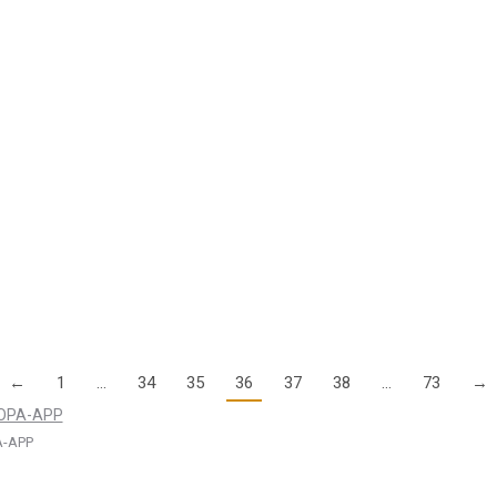
sowie der AOPA Safety Letter “NOTLANDUNG” stehen ab sofort zum 
en auch an AFIS-Flugplätzen
überraschend Post von ihrem Flugplatz erhalten. In diesen Schreiben 
←
1
…
34
35
36
37
38
…
73
→
-APP