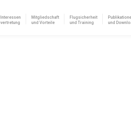
Interessen
Mitgliedschaft
Flugsicherheit
Publikation
vertretung
und Vorteile
und Training
und Downlo
der am 3. und 4. Dezember 2021 in Egelsbach
wieder in der Geschäftsstelle in Egelsbach, um FAA Lizenzvalidier
 der Lufttüchtigkeit des Luftfahrzeugs
haltung der Lufttüchtigkeit ihrer Flugzeuge selbst in die Hand nehm