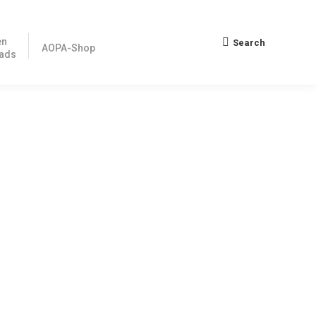
en
Search
Search:
AOPA-Shop
ads
ungen auszustellen. Die Kosten betragen ca. 420 £
en, gibt es immer wieder die Frage, was nun mit den