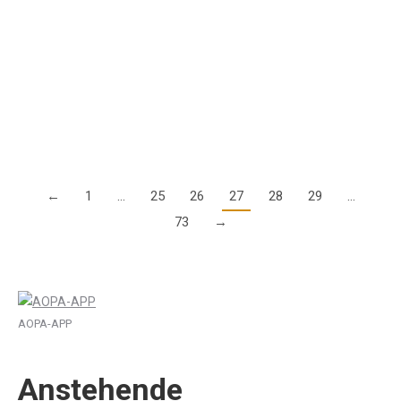
Unsere Kollegen der AOPA Luxembourg führen das jährliche
Safety Seminar am 4. Februar im Parc Hotel Alvisse in
Luxembourg durch. Die Agenda und weitere Informationen zu
den Kosten finden Sie…
Details
←
1
…
25
26
27
28
29
…
73
→
AOPA-APP
Anstehende