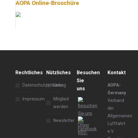
AOPA Online-Broschüre
Rechtliches
Nützliches
Besuchen
Kontakt
Sie
Datenschutzerklärung
Links
AOPA-
uns
Germany
Impressum
Mitglied
Verband
werden
der
Allgemeinen
Newsletter
Luftfahrt
e.V.