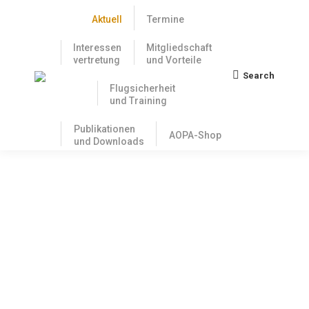
Aktuell
Termine
Interessen
Mitgliedschaft
vertretung
und Vorteile
Search
Search:
Flugsicherheit
und Training
Publikationen
AOPA-Shop
und Downloads
Update zum Fall der dänischen Piper
Aztec, die zum Ziel einer Farbattacke
der „Letzten Generation“ wurde
1. September 2023
Wie verhalten sich die Versicherungen? Zunächst