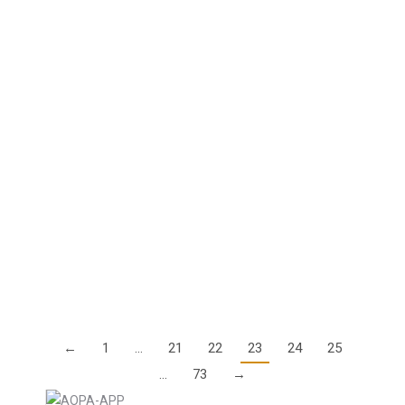
für 600kg ULs: Der Einflug ist nur mit
Genehmigung der dänischen
Luftfahrtbehörde erlaubt
20. Juli 2023
Die schlechte Nachricht verbreitete sich sehr schnell
in den betroffenen Kreisen: 600kg ULs dürfen nicht
wie die Ultraleichtflugzeuge bis maximal 475 kg
MTOM mit einer Genehmigung des Dänischen
Ultraleichtfliegerverbands (DULFU)…
Details
←
1
…
21
22
23
24
25
…
73
→