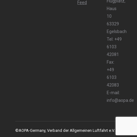
Flugplatz,
Haus
10
63329
Egelsbach
Tel: +49
6103
42081
Fax:
+49
6103
42083
E-mail:
info@aopa.de
©AOPA-Germany, Verband der Allgemeinen Luftfahrt e.V.