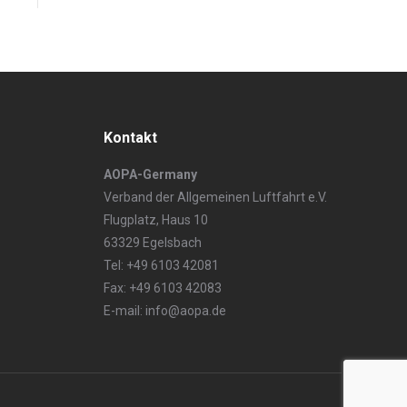
Kontakt
AOPA-Germany
Verband der Allgemeinen Luftfahrt e.V.
Flugplatz, Haus 10
63329 Egelsbach
Tel: +49 6103 42081
Fax: +49 6103 42083
E-mail: info@aopa.de