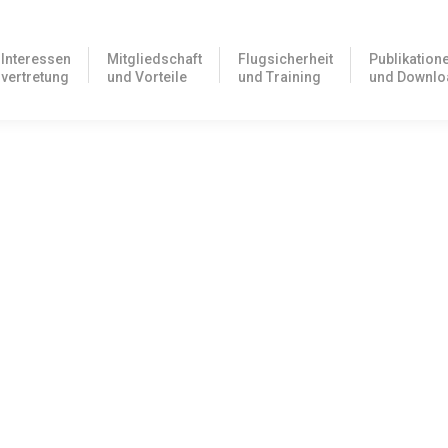
Interessen
Mitgliedschaft
Flugsicherheit
Publikation
vertretung
und Vorteile
und Training
und Downlo
 am 28. März
28. März nur von 08:30 Uhr bis 12:00 Uhr erreichbar. Ab dem 31.
eröffentlicht. Sie steht in den App-Stores zum Download zur