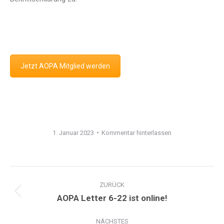
Jetzt AOPA Mitglied werden
1. Januar 2023
Kommentar hinterlassen
Kommentarnavigation
ZURÜCK
Vorheriger
AOPA Letter 6-22 ist online!
Beitrag:
NÄCHSTES