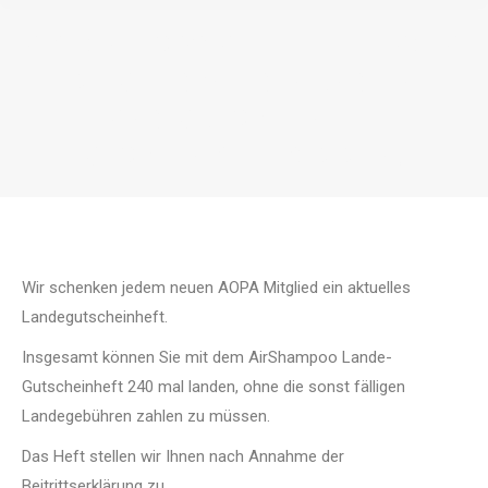
AKTION BIS 30. APRIL: JETZT AOPA
MITGLIED WERDEN UND EIN
LANDEGUTSCHEINHEFT
GESCHENKT BEKOMMEN!
Sie befinden sich hier:
Wir schenken jedem neuen AOPA Mitglied ein aktuelles
Landegutscheinheft.
Insgesamt können Sie mit dem AirShampoo Lande-
Gutscheinheft 240 mal landen, ohne die sonst fälligen
Landegebühren zahlen zu müssen.
Das Heft stellen wir Ihnen nach Annahme der
Beitrittserklärung zu.