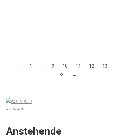
Der Flugplatz Ganderkesee (EDWQ) hat als erster Flugplatz in
Europa den bleifreien AVGAS-Treibstoff Swift 100R des US-
Herstellers Swift Fuels LLC, aus Indiana (USA), in Betrieb
genommen. Der neue umweltfreundliche Treibstoff…
Details
←
1
…
9
10
11
12
13
…
73
→
AOPA-APP
Anstehende