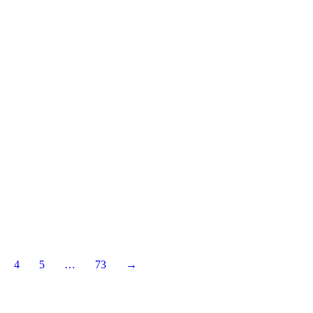
4
5
…
73
→