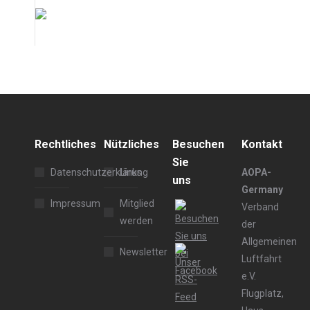
Rechtliches
Nützliches
Besuchen
Kontakt
Sie
Datenschutzerklärung
Links
AOPA-
uns
Germany
Impressum
Mitglied
Verband
werden
der
Allgemeinen
Newsletter
Luftfahrt
e.V.
Flugplatz,