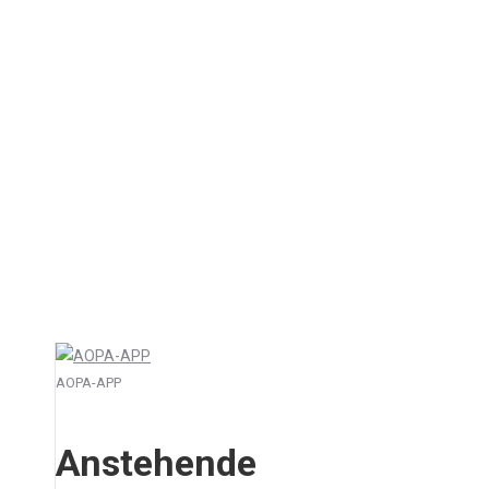
Motorkunstflug: neue Petition
Aktuell
5. August 2016
Kommentar hinterlassen
Gegen die neuen Beschränkungen für
Motorkunstflieger ist eine Petition in den
Bundestag eingebracht worden: Das von der
Deutschen Flugsicherung (DFS)
veröffentlichte AIC solle zurückgenommen
werden. Auch AOPA-Germany und DAeC
sind…
AOPA-APP
Anstehende