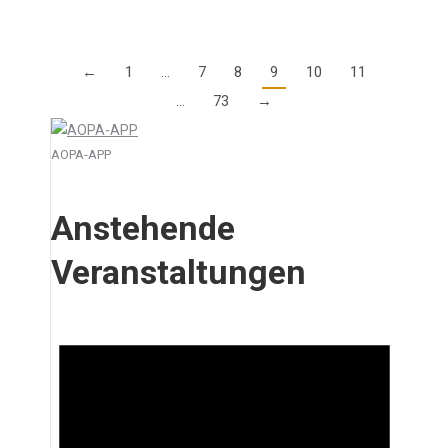
←
1
…
7
8
9
10
11
…
73
→
AOPA-APP
Anstehende
Veranstaltungen