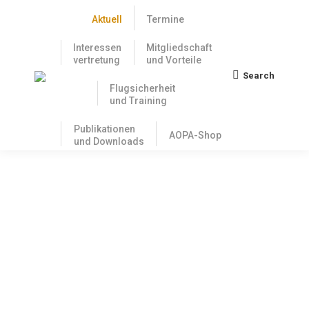
Aktuell
Termine
Interessen
Mitgliedschaft
vertretung
und Vorteile
Search
Search:
Flugsicherheit
und Training
Publikationen
AOPA-Shop
und Downloads
Zollstreit zwischen den USA und der
EU: Für die Luftfahrt gibt es keine
Zölle, und zwar wechselseitig
20. August 2025
Monatelang hat die Luftfahrtbranche auf beiden