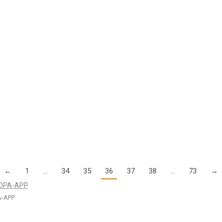
sowie der AOPA Safety Letter “NOTLANDUNG” stehen ab sofort zum 
en auch an AFIS-Flugplätzen
überraschend Post von ihrem Flugplatz erhalten. In diesen Schreiben 
←
1
…
34
35
36
37
38
…
73
→
-APP