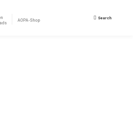
en
Search
Search:
AOPA-Shop
ads
ungen auszustellen. Die Kosten betragen ca. 420 £
en, gibt es immer wieder die Frage, was nun mit den