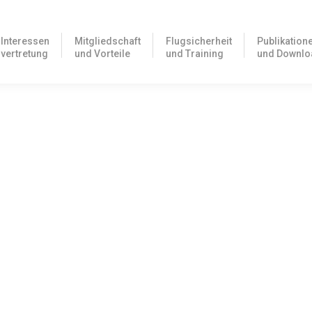
Interessen
Mitgliedschaft
Flugsicherheit
Publikation
vertretung
und Vorteile
und Training
und Downlo
der am 3. und 4. Dezember 2021 in Egelsbach
wieder in der Geschäftsstelle in Egelsbach, um FAA Lizenzvalidier
 der Lufttüchtigkeit des Luftfahrzeugs
haltung der Lufttüchtigkeit ihrer Flugzeuge selbst in die Hand nehm