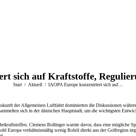
rt sich auf Kraftstoffe, Reguli
Sie befinden sich hier:
Start
Aktuell
IAOPA Europe konzentriert sich auf…
kunft der Allgemeinen Luftfahrt dominierten die Diskussionen währ
melten sich in der dänischen Hauptstadt, um die wichtigsten Entwickl
hrtkraftstoffen. Clemens Bollinger warnte davor, dass eine mögliche 
hl Europa verhältnismäßig wenig Rohöl direkt aus der Golfregion impor
ht.