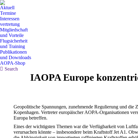
Aktuell
Termine
Interessen
vertretung
Mitgliedschaft
und Vorteile
Flugsicherheit
und Training
Publikationen
und Downloads
AOPA-Shop
Search:
Search
IAOPA Europe konzentrie
Geopolitische Spannungen, zunehmende Regulierung und die Zu
Kopenhagen. Vertreter europäischer AOPA-Organisationen versam
Europa betreffen.
Eines der wichtigsten Themen war die Verfügbarkeit von Luftfa
verursachen könnte – insbesondere beim Kraftstoff Jet A1. Obwo
die Abhängigkeit von importierten raffinierten Kraftstoffen erhö