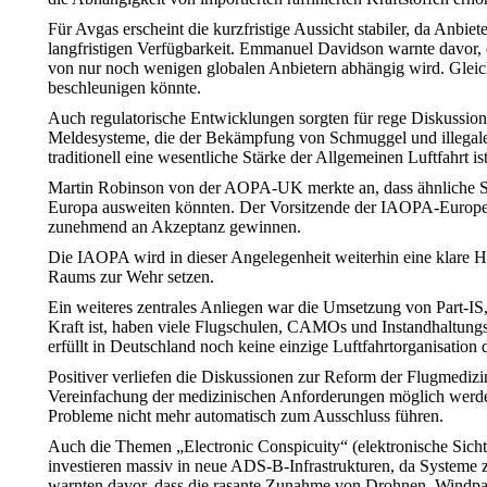
Für Avgas erscheint die kurzfristige Aussicht stabiler, da Anbi
langfristigen Verfügbarkeit. Emmanuel Davidson warnte davor, 
von nur noch wenigen globalen Anbietern abhängig wird. Gleich
beschleunigen könnte.
Auch regulatorische Entwicklungen sorgten für rege Diskussion
Meldesysteme, die der Bekämpfung von Schmuggel und illegalen g
traditionell eine wesentliche Stärke der Allgemeinen Luftfahrt i
Martin Robinson von der AOPA-UK merkte an, dass ähnliche Syst
Europa ausweiten könnten. Der Vorsitzende der IAOPA-Europe, Rol
zunehmend an Akzeptanz gewinnen.
Die IAOPA wird in dieser Angelegenheit weiterhin eine klare
Raums zur Wehr setzen.
Ein weiteres zentrales Anliegen war die Umsetzung von Part-IS,
Kraft ist, haben viele Flugschulen, CAMOs und Instandhaltu
erfüllt in Deutschland noch keine einzige Luftfahrtorganisation
Positiver verliefen die Diskussionen zur Reform der Flugmedi
Vereinfachung der medizinischen Anforderungen möglich werden
Probleme nicht mehr automatisch zum Ausschluss führen.
Auch die Themen „Electronic Conspicuity“ (elektronische Sich
investieren massiv in neue ADS-B-Infrastrukturen, da Systeme
warnten davor, dass die rasante Zunahme von Drohnen, Windpark