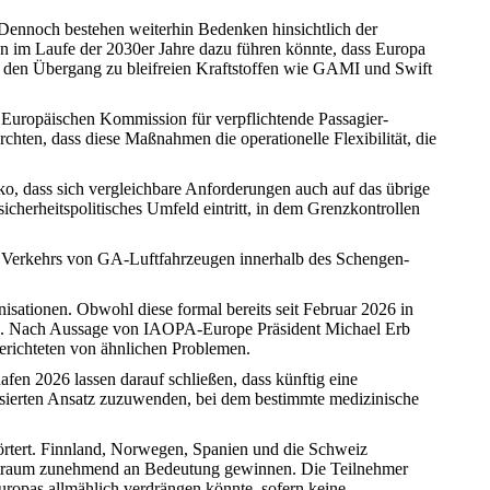
. Dennoch bestehen weiterhin Bedenken hinsichtlich der
en im Laufe der 2030er Jahre dazu führen könnte, dass Europa
ge den Übergang zu bleifreien Kraftstoffen wie GAMI und Swift
 Europäischen Kommission für verpflichtende Passagier-
hten, dass diese Maßnahmen die operationelle Flexibilität, die
o, dass sich vergleichbare Anforderungen auch auf das übrige
icherheitspolitisches Umfeld eintritt, in dem Grenzkontrollen
n Verkehrs von GA-Luftfahrzeugen innerhalb des Schengen-
isationen. Obwohl diese formal bereits seit Februar 2026 in
en. Nach Aussage von IAOPA-Europe Präsident Michael Erb
berichteten von ähnlichen Problemen.
en 2026 lassen darauf schließen, dass künftig eine
asierten Ansatz zuzuwenden, bei dem bestimmte medizinische
örtert. Finnland, Norwegen, Spanien und die Schweiz
Luftraum zunehmend an Bedeutung gewinnen. Die Teilnehmer
uropas allmählich verdrängen könnte, sofern keine