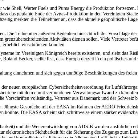
eter wie Shell, Warter Fuels und Puma Energy die Produktion fortsetzen
dass das geplante Ende der Avgas-Produktion in den Vereinigten Staat
zeitig merkten die Teilnehmer an, dass die aktuelle geopolitische La
en. Die Teilnehmer äußerten Bedenken hinsichtlich der Vorschläge der
renzüberschreitenden Aktivitäten dienen sollen. Viele Vertreter befürc
st, erheblich einschränken könnten.
eme im Vereinigten Königreich bereits existieren, und sieht das Risik
and Becker, stellte fest, dass Europa derzeit in ein politisches und s
 Haltung einnehmen und sich gegen unnötige Beschränkungen des freie
 der neuen europäischen Cybersicherheitsverordnung für Luftfahrtorgan
ngsbetriebe mit dem damit verbundenen Verwaltungsaufwand zu kämpf
 die Vorschriften vollständig. Vertreter aus Dänemark und der Schweiz 
zin. Jüngste Gespräche mit der EASA im Rahmen der AERO Friedrichshaf
 könnte. Die EASA scheint sich schrittweise einem stärker evidenzb
tbarkeit) und die Weiterentwicklung von ADS-B wurden ausführlich er
 zur elektronischen Sichtbarkeit für die Sicherung des Zugangs zum 
s und kontrollierten Lufträumen die Allgemeine Luftfahrt in Teilen E