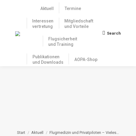
Aktuell
Termine
Interessen
Mitgliedschaft
vertretung
und Vorteile
Search
Search:
Flugsicherheit
und Training
Publikationen
AOPA-Shop
und Downloads
FLUGMEDIZIN UND
PRIVATPILOTEN – VIELES
IST DERZEIT WELTWEIT
IN BEWEGUNG, AUCH BEI
UNS IN EUROPA UND IN
DEUTSCHLAND?
Sie befinden sich hier:
Start
Aktuell
Flugmedizin und Privatpiloten – Vieles…