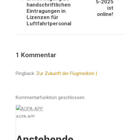
Vorheriger
Nächster
5-2025
handschriftlichen
ist
Beitrag:
Beitrag:
Eintragungen in
online!
Lizenzen für
Luftfahrtpersonal
1 Kommentar
Pingback:
Zur Zukunft der Flugmedizin |
Kommentarfunktion geschlossen.
AOPA-APP
Anstehende