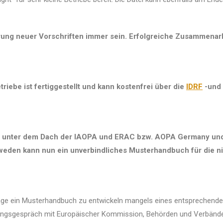
hrung neuer Vorschriften immer sein. Erfolgreiche Zusammena
ebe ist fertiggestellt und kann kostenfrei über die
IDRF
-und
pe unter dem Dach der IAOPA und ERAC bzw. AOPA Germany und 
den kann nun ein unverbindliches Musterhandbuch für die nich
sage ein Musterhandbuch zu entwickeln mangels eines entsprechend
tungsgespräch mit Europäischer Kommission, Behörden und Verbänden 