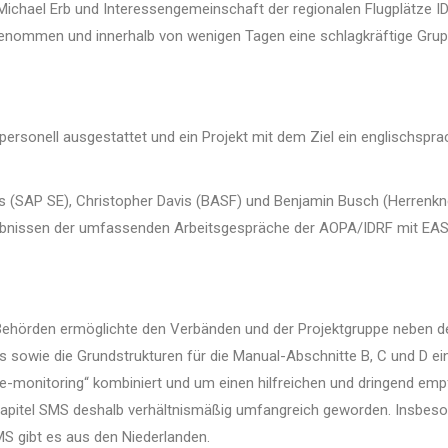
ichael Erb und Interessengemeinschaft der regionalen Flugplätze I
nommen und innerhalb von wenigen Tagen eine schlagkräftige Grup
 personell ausgestattet und ein Projekt mit dem Ziel ein englischs
nks (SAP SE), Christopher Davis (BASF) und Benjamin Busch (Herrenk
rgebnissen der umfassenden Arbeitsgespräche der AOPA/IDRF mit EA
ehörden ermöglichte den Verbänden und der Projektgruppe neben de
 sowie die Grundstrukturen für die Manual-Abschnitte B, C und D e
onitoring“ kombiniert und um einen hilfreichen und dringend empf
apitel SMS deshalb verhältnismäßig umfangreich geworden. Insbeson
MS gibt es aus den Niederlanden.