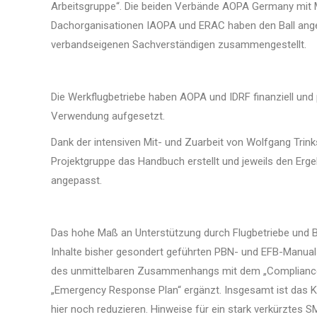
Arbeitsgruppe“. Die beiden Verbände AOPA Germany mit M
Dachorganisationen IAOPA und ERAC haben den Ball ange
verbandseigenen Sachverständigen zusammengestellt.
Die Werkflugbetriebe haben AOPA und IDRF finanziell und
Verwendung aufgesetzt.
Dank der intensiven Mit- und Zuarbeit von Wolfgang Tri
Projektgruppe das Handbuch erstellt und jeweils den E
angepasst.
Das hohe Maß an Unterstützung durch Flugbetriebe und B
Inhalte bisher gesondert geführten PBN- und EFB-Manuals
des unmittelbaren Zusammenhangs mit dem „Compliance-m
„Emergency Response Plan“ ergänzt. Insgesamt ist das K
hier noch reduzieren. Hinweise für ein stark verkürztes S