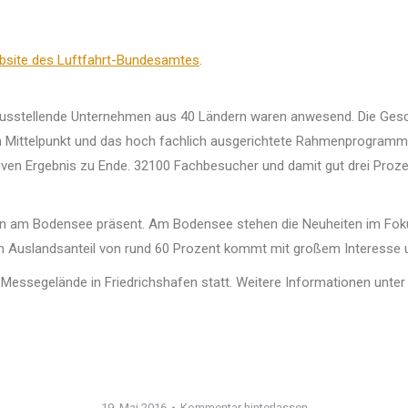
site des Luftfahrt-Bundesamtes
.
usstellende Unternehmen aus 40 Ländern waren anwesend. Die Geschä
im Mittelpunkt und das hoch fachlich ausgerichtete Rahmenprogram
iven Ergebnis zu Ende. 32100 Fachbesucher und damit gut drei Proz
ren am Bodensee präsent. Am Bodensee stehen die Neuheiten im Fokus
inem Auslandsanteil von rund 60 Prozent kommt mit großem Interesse
m Messegelände in Friedrichshafen statt. Weitere Informationen unt
19. Mai 2016
Kommentar hinterlassen