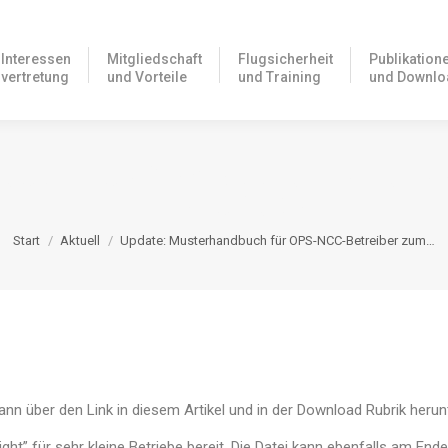
Interessen
Mitgliedschaft
Flugsicherheit
Publikation
vertretung
und Vorteile
und Training
und Downlo
UCH FÜR OPS-NCC-BETREIBER
VERFÜGBAR
Sie befinden sich hier:
Start
Aktuell
Update: Musterhandbuch für OPS-NCC-Betreiber zum…
nn über den Link in diesem Artikel und in der Download Rubrik heru
ght” für sehr kleine Betriebe bereit. Die Datei kann ebenfalls am End