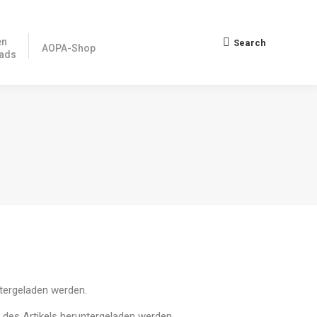
en
Search
Search:
AOPA-Shop
ads
 ZUM FREIEN DOWNLOAD
ntergeladen werden.
e des Artikels heruntergeladen werden.