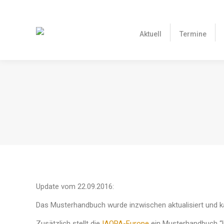
Aktuell
Termine
UPDATE: MUSTERHANDB
Update vom 22.09.2016:
Das Musterhandbuch wurde inzwischen aktualisiert und ka
Zusätzlich stellt die
IAOPA-Europe
ein Musterhandbuch “li