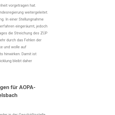
nheit vorgetragen hat.
desregierung weitergeleitet.
g. In einer Stellungnahme
erfahren eingeräumt, jedoch
lages die Streichung des ZÜP
ehr durch das Fehlen der
ke und wolle auf
 hinwirken. Damit ist
cklung bleibt daher
ngen für AOPA-
elsbach
der in der Geschäftsstelle