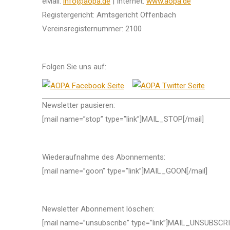
eMail:
info@aopa.de
| Internet:
www.aopa.de
Registergericht: Amtsgericht Offenbach
Vereinsregisternummer: 2100
Folgen Sie uns auf:
Newsletter pausieren:
[mail name=”stop” type=”link”]MAIL_STOP[/mail]
Wiederaufnahme des Abonnements:
[mail name=”goon” type=”link”]MAIL_GOON[/mail]
Newsletter Abonnement löschen:
[mail name=”unsubscribe” type=”link”]MAIL_UNSUBSCRI