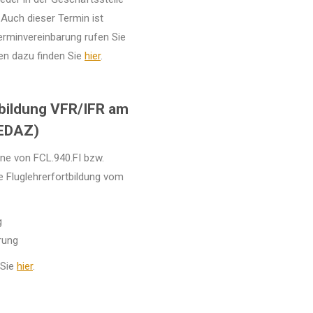
 Auch dieser Termin ist
Terminvereinbarung rufen Sie
en dazu finden Sie
hier
.
tbildung VFR/IFR am
(EDAZ)
ne von FCL.940.FI bzw.
e Fluglehrerfortbildung vom
g
erung
 Sie
hier
.