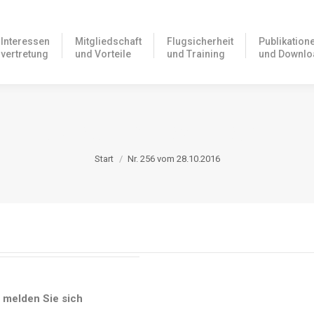
Interessen
Mitgliedschaft
Flugsicherheit
Publ
ine
Interessen
Mitgliedschaft
Flugsicherheit
Publikation
vertretung
und Vorteile
und Training
und
vertretung
und Vorteile
und Training
und Downlo
NR. 256 VOM 28.10.2016
Sie befinden sich hier:
Start
Nr. 256 vom 28.10.2016
e melden Sie sich