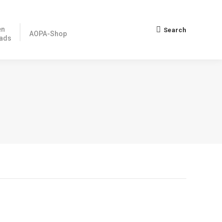
ikationen
Search
Search:
AOPA-Shop
en
Search
 Downloads
Search:
AOPA-Shop
ads