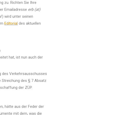
g zu. Richten Sie Ihre
 der Emailadresse
erb (at)
V) wird unter seinen
 Im
Editorial
des aktuellen
n
itet hat, ist nun auch der
ng des Verkehrsausschusses
e Streichung des § 7 Absatz
bschaffung der ZÜP.
n, hätte aus der Feder der
umente mit dem, was die