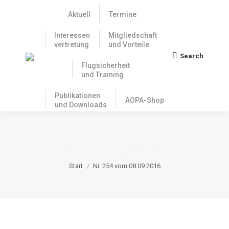
Aktuell
Termine
Interessen
Mitgliedschaft
vertretung
und Vorteile
Search
Search:
Flugsicherheit
und Training
Publikationen
AOPA-Shop
und Downloads
NR. 254 VOM 08.09.2016
Sie befinden sich hier:
Start
Nr. 254 vom 08.09.2016