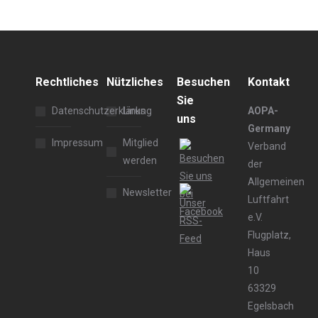
Rechtliches
Nützliches
Besuchen
Kontakt
Sie
Datenschutzerklärung
Links
AOPA-
uns
Germany
Impressum
Mitglied
Verband
werden
der
Allgemeinen
Newsletter
Luftfahrt
e.V.
Flugplatz,
Haus
10
63329
Egelsbach