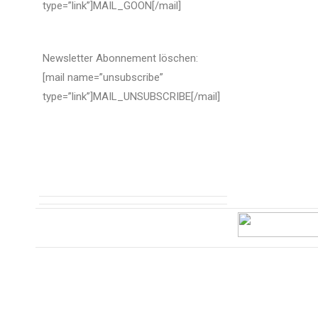
type=”link”]MAIL_GOON[/mail]
Newsletter Abonnement löschen:
[mail name=”unsubscribe”
type=”link”]MAIL_UNSUBSCRIBE[/mail]