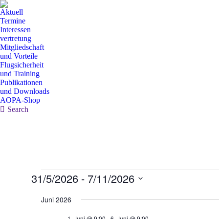
Aktuell
Termine
Interessen
vertretung
Mitgliedschaft
und Vorteile
Flugsicherheit
und Training
Publikationen
und Downloads
AOPA-Shop
Search:
Search
Veranstaltungen
31/5/2026
 - 
7/11/2026
Datum
wählen.
Juni 2026
1. Juni @ 9:00
-
6. Juni @ 9:00