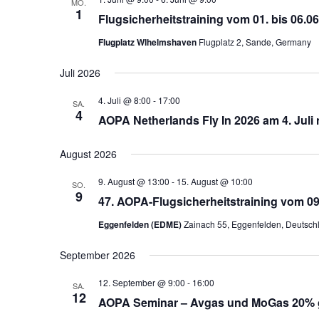
MO.
1
Flugsicherheitstraining vom 01. bis 06.0
Flugplatz Wlhelmshaven
Flugplatz 2, Sande, Germany
Juli 2026
4. Juli @ 8:00
-
17:00
SA.
4
AOPA Netherlands Fly In 2026 am 4. Juli
August 2026
9. August @ 13:00
-
15. August @ 10:00
SO.
9
47. AOPA-Flugsicherheitstraining vom 09
Eggenfelden (EDME)
Zainach 55, Eggenfelden, Deutsch
September 2026
12. September @ 9:00
-
16:00
SA.
12
AOPA Seminar – Avgas und MoGas 20% gü