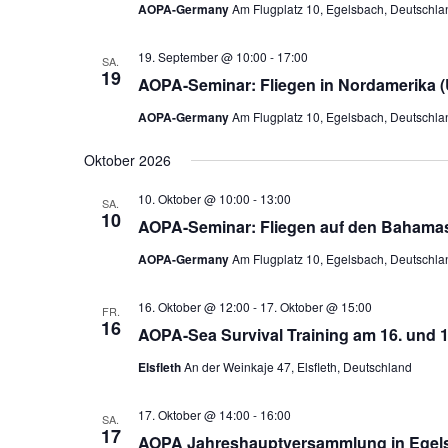
AOPA-Germany
Am Flugplatz 10, Egelsbach, Deutschla
19. September @ 10:00
-
17:00
SA.
19
AOPA-Seminar: Fliegen in Nordamerika (
AOPA-Germany
Am Flugplatz 10, Egelsbach, Deutschla
Oktober 2026
10. Oktober @ 10:00
-
13:00
SA.
10
AOPA-Seminar: Fliegen auf den Bahamas
AOPA-Germany
Am Flugplatz 10, Egelsbach, Deutschla
16. Oktober @ 12:00
-
17. Oktober @ 15:00
FR.
16
AOPA-Sea Survival Training am 16. und 17
Elsfleth
An der Weinkaje 47, Elsfleth, Deutschland
17. Oktober @ 14:00
-
16:00
SA.
17
AOPA Jahreshauptversammlung in Egel