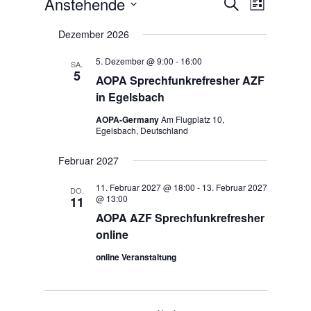
Veranstaltungen
Anstehende
Veranstaltun
Veranstal
Suche
Liste
Ansichten
Suche
Datum
Navigatio
wählen.
Dezember 2026
und
Ansichten,
5. Dezember @ 9:00
-
16:00
SA.
5
Navigation
AOPA Sprechfunkrefresher AZF
in Egelsbach
AOPA-Germany
Am Flugplatz 10,
Egelsbach, Deutschland
Februar 2027
11. Februar 2027 @ 18:00
-
13. Februar 2027
DO.
@ 13:00
11
AOPA AZF Sprechfunkrefresher
online
online Veranstaltung