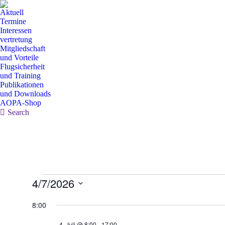
Aktuell
Termine
Interessen
vertretung
Mitgliedschaft
und Vorteile
Flugsicherheit
und Training
Publikationen
und Downloads
AOPA-Shop
Search:
Search
Veranstaltungen
4/7/2026
for
Datum
wählen.
8:00
4.
Juli
4. Juli @ 8:00
-
17:00