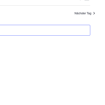
Ansichten
Suche
Navigatio
und
Nächster Tag
Ansichten,
Navigation