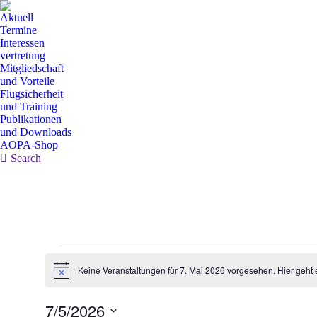
Aktuell
Termine
Interessen
vertretung
Mitgliedschaft
und Vorteile
Flugsicherheit
und Training
Publikationen
und Downloads
AOPA-Shop
Search:
Search
Veranstaltungen
Keine Veranstaltungen für 7. Mai 2026 vorgesehen. Hier geht
for
Notice
7.
7/5/2026
Mai