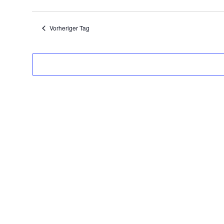
Datum
2026
wählen.
Vorheriger Tag