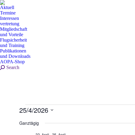
Aktuell
Termine
Interessen
vertretung
Mitgliedschaft
und Vorteile
Flugsicherheit
und Training
Publikationen
und Downloads
AOPA-Shop
Search:
Search
Veranstaltungen
25/4/2026
for
Datum
wählen.
Ganztägig
25.
April
22. April
-
25. April