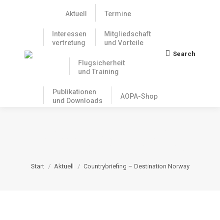
Aktuell
Termine
Interessen
Mitgliedschaft
vertretung
und Vorteile
Search
Search:
Flugsicherheit
und Training
Publikationen
AOPA-Shop
und Downloads
COUNTRYBRIEFING –
DESTINATION NORWAY
Sie befinden sich hier:
Start
Aktuell
Countrybriefing – Destination Norway