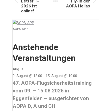
Letter 1-
Fly-In der
Vorheriger
Nächster
2026 ist
AOPA Hellas
Beitrag:
Beitrag:
online!
AOPA-APP
Anstehende
Veranstaltungen
Aug.
9
9. August @ 13:00
-
15. August @ 10:00
47. AOPA-Flugsicherheitstraining
vom 09. – 15.08.2026 in
Eggenfelden – ausgerichtet von
AOPA D, A und CH