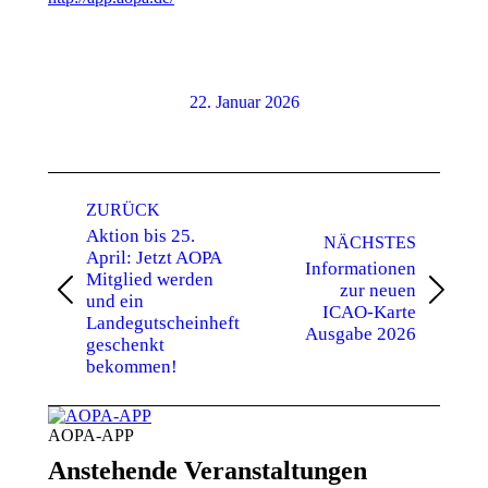
22. Januar 2026
Kommentarnavigation
ZURÜCK
Aktion bis 25.
NÄCHSTES
April: Jetzt AOPA
Informationen
Mitglied werden
zur neuen
Vorheriger
Nächster
und ein
ICAO-Karte
Beitrag:
Beitrag:
Landegutscheinheft
Ausgabe 2026
geschenkt
bekommen!
AOPA-APP
Anstehende Veranstaltungen