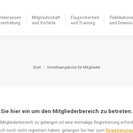
Interessen
Mitgliedschaft
Flugsicherheit
Publikation
vertretung
und Vorteile
und Training
und Downlo
RTEILSANGEBOTE FÜR MITGLIE
Sie befinden sich hier:
Start
Vorteilsangebote für Mitglieder
Sie hier ein um den Mitgliederbereich zu betreten.
Mitgliederbereich zu gelangen ist eine einmalige Registrierung erforde
sich noch nicht registriert haben, gelangen Sie hier zum
Registrierung