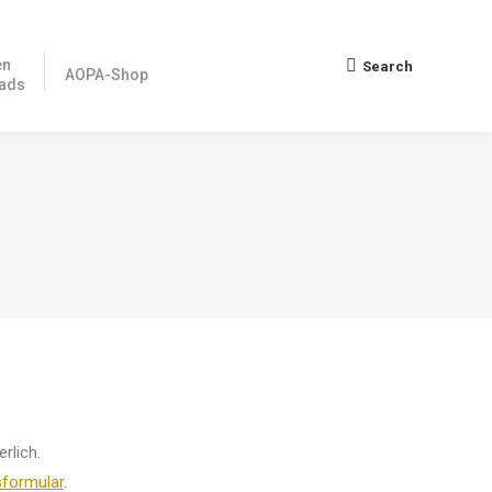
en
Search
Search:
AOPA-Shop
ads
DER
rlich.
sformular
.