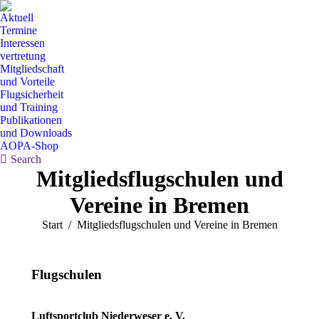
Aktuell
Termine
Interessen
vertretung
Mitgliedschaft
und Vorteile
Flugsicherheit
und Training
Publikationen
und Downloads
AOPA-Shop
Search:
Search
Mitgliedsflugschulen und
Vereine in Bremen
Sie befinden sich hier:
Start
Mitgliedsflugschulen und Vereine in Bremen
Flugschulen
Luftsportclub Niederweser e. V.