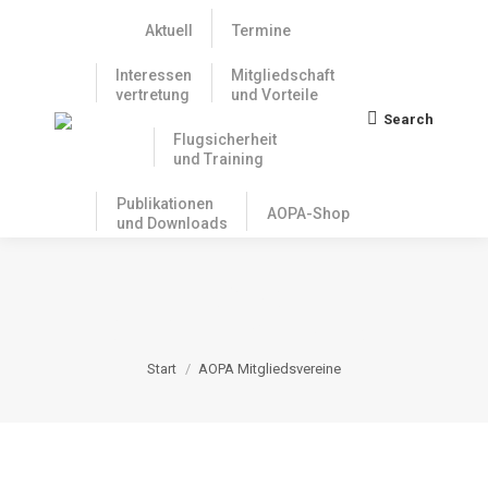
Aktuell
Termine
Interessen
Mitgliedschaft
vertretung
und Vorteile
Search
Search:
Flugsicherheit
und Training
Publikationen
AOPA-Shop
und Downloads
AOPA
MITGLIEDSVEREINE
Sie befinden sich hier:
Start
AOPA Mitgliedsvereine