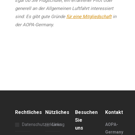
Egal ob Sie Flugschüler, ein erfahrener Pilot oder
generell an der Allgemeinen Luftfahrt interessiert
sind: Es gibt gute Gründe
für eine Mitgliedschaft
in
der AOPA-Germany.
Rechtliches
Nützliches
Besuchen
Kontakt
Sie
Datenschutzerklärung
Links
AOPA-
uns
Germany